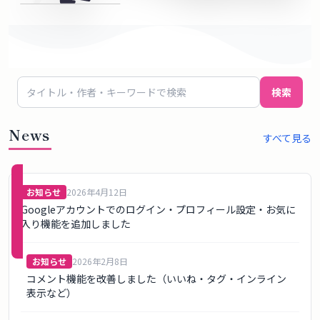
概
要
ロ
検索
グ
イ
News
すべて見る
ン
新規
お知らせ
2026年4月12日
登録
Googleアカウントでのログイン・プロフィール設定・お気に
（無
入り機能を追加しました
料）
お知らせ
2026年2月8日
コメント機能を改善しました（いいね・タグ・インライン
表示など）