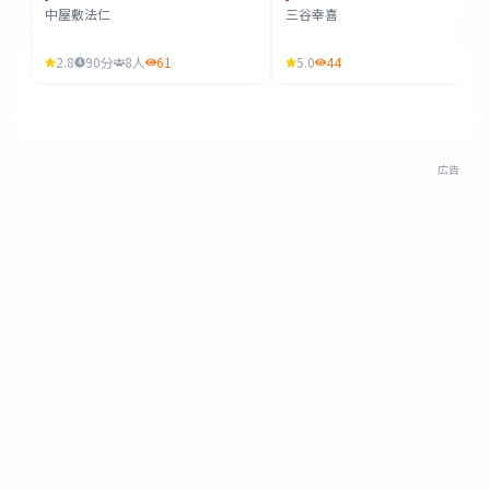
中屋敷法仁
三谷幸喜
2.8
90
分
8
人
61
5.0
44
広告