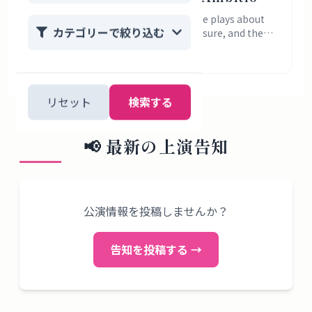
Work, and the Price of Female
Love Top Girls? Start with 4 Japanese plays about
カテゴリーで絞り込む
ambition, women’s work, class pressure, and the
Success
costs of survival.
2026年7月31日
リセット
検索する
📢
最新の上演告知
公演情報を投稿しませんか？
告知を投稿する →