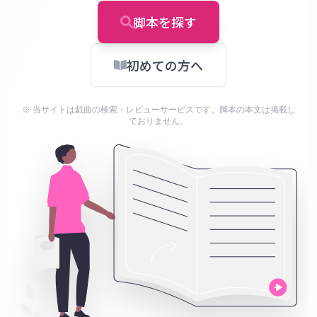
タ
ベ
脚本を探す
ー
ス
初めての方へ
掲
※ 当サイトは戯曲の検索・レビューサービスです。脚本の本文は掲載し
示
ておりません。
板
ツ
ー
ル
ブ
ロ
グ