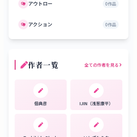
アウトロー
0
作品
アクション
0
作品
作者一覧
全ての作者を見る
佃典彦
IJIN（浅葱康平）