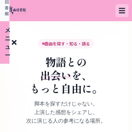
図
書
館
メ
ニ
戯曲を探す・知る・語る
ュ
ー
物語との
出会い
を、
検
もっと自由に。
索
す
る
脚本を探すだけじゃない。
上演した感想をシェアし、
デ
次に演じる人の参考になる場所。
ー