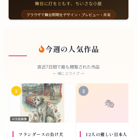
舞台に灯をともす、ちいさな小屋
ブラウザで舞台照明をデザイン・プレビュー・共有
今週の人気作品
直近7日間で最も閲覧された作品
← 横にスワイプ →
1
2
🎭
AI生成画像
フランダースの負け犬
12人の優しい日本人