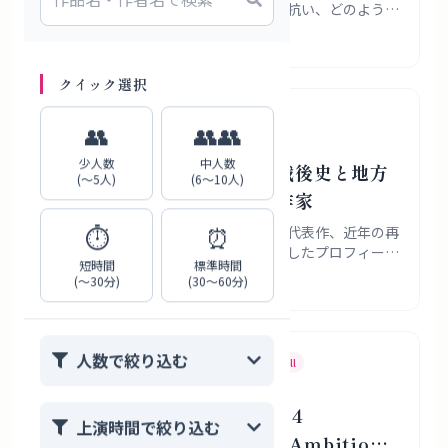
がかりに、国際舞台芸術祭がいま何に抗い、どのように
関西に根を張ろうとしているのかを、歴史・資金環境・
2026年7月31日
具体的な演目から読み解きます。
クイック選択
岡部耕大
劇作家
演出家
👥
👥👥
少人数
中人数
岡部耕大プロフィール｜戦後史と地方
(〜5人)
(6〜10人)
の記憶を骨太に描いた劇作家
⏱️
⏰
岡部耕大さんの経歴、作風、受賞歴、代表作、近年の再
評価と地域での継承状況を敬体で整理したプロフィール
短時間
標準時間
記事です。
(〜30分)
(30〜60分)
2026年7月31日
人数で絞り込む
Japanese Theater
If You Like
Caryl Churchill
If You Like Top Girls: 4
上演時間で絞り込む
Japanese Plays About Ambition,