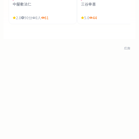
中屋敷法仁
三谷幸喜
2.8
90
分
8
人
61
5.0
44
広告