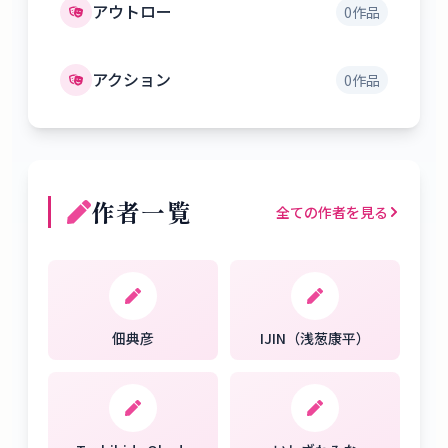
アウトロー
0
作品
アクション
0
作品
作者一覧
全ての作者を見る
佃典彦
IJIN（浅葱康平）