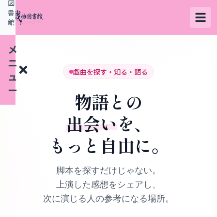
図
書
館
メ
ニ
戯曲を探す・知る・語る
ュ
ー
物語との
出会い
を、
検
もっと自由に。
索
す
る
脚本を探すだけじゃない。
上演した感想をシェアし、
デ
次に演じる人の参考になる場所。
ー