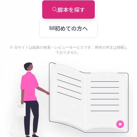
タ
ベ
脚本を探す
ー
ス
初めての方へ
掲
※ 当サイトは戯曲の検索・レビューサービスです。脚本の本文は掲載し
示
ておりません。
板
ツ
ー
ル
ブ
ロ
グ