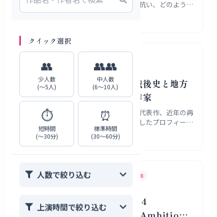
がかりに、国際舞台芸術祭がいま何に抗い、どのように
関西に根を張ろうとしているのかを、歴史・資金環境・
2026年7月31日
具体的な演目から読み解きます。
クイック選択
岡部耕大
劇作家
演出家
👥
👥👥
少人数
中人数
岡部耕大プロフィール｜戦後史と地方
(〜5人)
(6〜10人)
の記憶を骨太に描いた劇作家
⏱️
⏰
岡部耕大さんの経歴、作風、受賞歴、代表作、近年の再
評価と地域での継承状況を敬体で整理したプロフィール
短時間
標準時間
記事です。
(〜30分)
(30〜60分)
2026年7月31日
人数で絞り込む
Japanese Theater
If You Like
Caryl Churchill
If You Like Top Girls: 4
上演時間で絞り込む
Japanese Plays About Ambition,