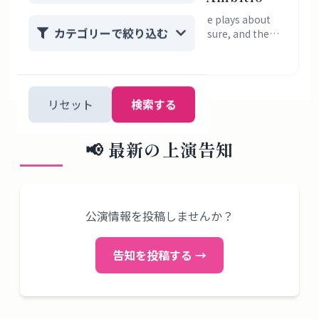
Work, and the Price of Female
Love Top Girls? Start with 4 Japanese plays about
カテゴリーで絞り込む
ambition, women’s work, class pressure, and the
Success
costs of survival.
2026年7月31日
リセット
検索する
📢
最新の上演告知
公演情報を投稿しませんか？
告知を投稿する →