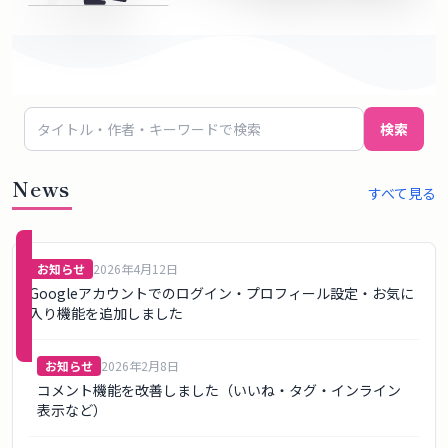
概
要
ロ
検索
グ
イ
News
すべて見る
ン
新規
お知らせ
2026年4月12日
登録
Googleアカウントでのログイン・プロフィール設定・お気に
（無
入り機能を追加しました
料）
お知らせ
2026年2月8日
コメント機能を改善しました（いいね・タグ・インライン
表示など）