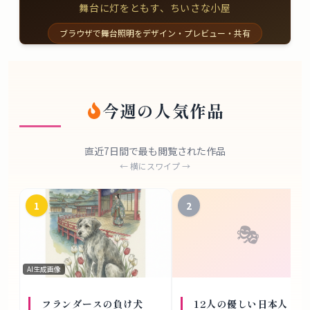
舞台に灯をともす、ちいさな小屋
ブラウザで舞台照明をデザイン・プレビュー・共有
今週の人気作品
直近7日間で最も閲覧された作品
← 横にスワイプ →
1
2
🎭
AI生成画像
フランダースの負け犬
12人の優しい日本人