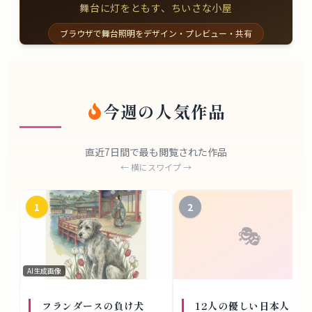
舞台に灯をともす、ちいさな小屋
ブラウザで舞台照明をデザイン・プレビュー・共有
今週の人気作品
直近7日間で最も閲覧された作品
← 横にスワイプ →
1
2
🎭
AI生成画像
フランダースの負け犬
12人の優しい日本人