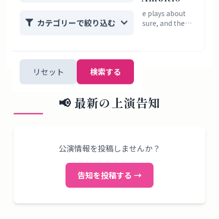
Work, and the Price of Female
Love Top Girls? Start with 4 Japanese plays about
カテゴリーで絞り込む
ambition, women’s work, class pressure, and the
Success
costs of survival.
2026年7月31日
リセット
検索する
📢
最新の上演告知
公演情報を投稿しませんか？
告知を投稿する →