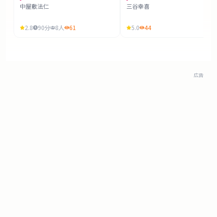
中屋敷法仁
三谷幸喜
2.8
90
分
8
人
61
5.0
44
広告