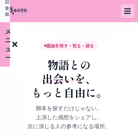
図
書
館
メ
ニ
戯曲を探す・知る・語る
ュ
ー
物語との
出会い
を、
検
もっと自由に。
索
す
る
脚本を探すだけじゃない。
上演した感想をシェアし、
デ
次に演じる人の参考になる場所。
ー