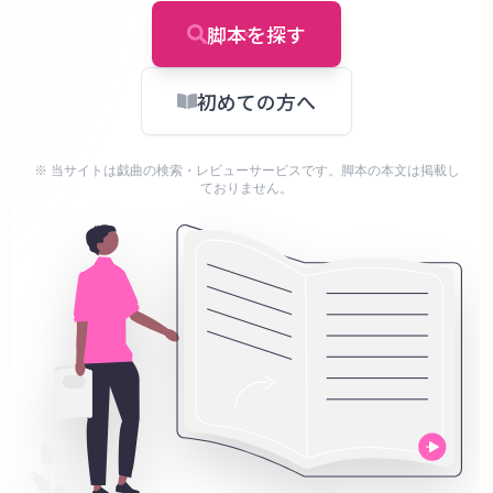
タ
ベ
脚本を探す
ー
ス
初めての方へ
掲
※ 当サイトは戯曲の検索・レビューサービスです。脚本の本文は掲載し
示
ておりません。
板
ツ
ー
ル
ブ
ロ
グ