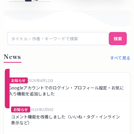
概
要
ロ
検索
グ
イ
News
すべて見る
ン
新規
お知らせ
2026年4月12日
登録
Googleアカウントでのログイン・プロフィール設定・お気に
（無
入り機能を追加しました
料）
お知らせ
2026年2月8日
コメント機能を改善しました（いいね・タグ・インライン
表示など）