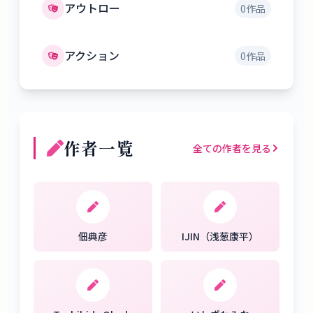
アウトロー
0
作品
アクション
0
作品
作者一覧
全ての作者を見る
佃典彦
IJIN（浅葱康平）