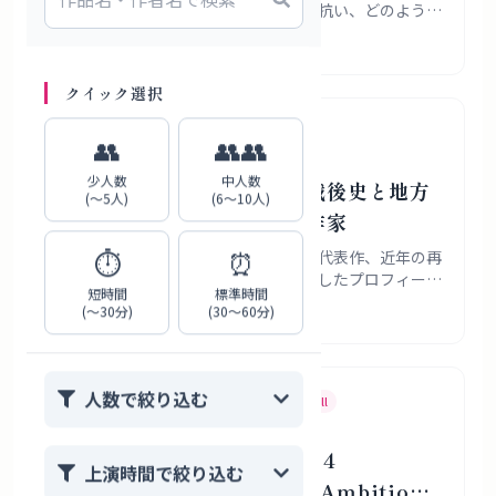
がかりに、国際舞台芸術祭がいま何に抗い、どのように
関西に根を張ろうとしているのかを、歴史・資金環境・
2026年7月31日
具体的な演目から読み解きます。
クイック選択
岡部耕大
劇作家
演出家
👥
👥👥
少人数
中人数
岡部耕大プロフィール｜戦後史と地方
(〜5人)
(6〜10人)
の記憶を骨太に描いた劇作家
⏱️
⏰
岡部耕大さんの経歴、作風、受賞歴、代表作、近年の再
評価と地域での継承状況を敬体で整理したプロフィール
短時間
標準時間
記事です。
(〜30分)
(30〜60分)
2026年7月31日
人数で絞り込む
Japanese Theater
If You Like
Caryl Churchill
If You Like Top Girls: 4
上演時間で絞り込む
Japanese Plays About Ambition,