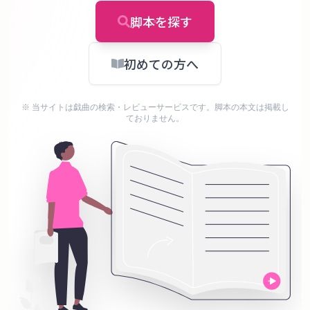
タ
ベ
脚本を探す
ー
ス
初めての方へ
掲
※ 当サイトは戯曲の検索・レビューサービスです。脚本の本文は掲載し
示
ておりません。
板
ツ
ー
ル
ブ
ロ
グ