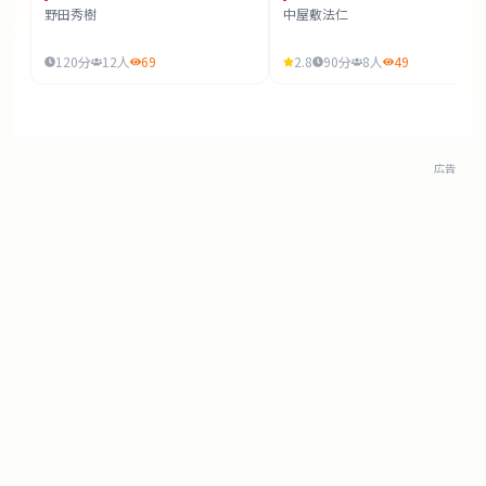
野田秀樹
中屋敷法仁
120
分
12
人
69
2.8
90
分
8
人
49
広告