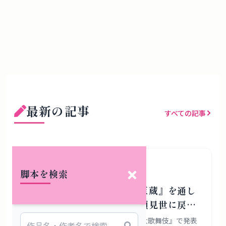
最新の記事
すべての記事
歌舞伎
仮名手本忠臣蔵
歌舞伎座
脚本を検索
歌舞伎座で『仮名手本忠臣蔵』を通し
て掛ける意味とは何か 顔見世に戻
る“全十一段”の現在地
2026年11月の歌舞伎座『吉例顔見世大歌舞伎』で発表