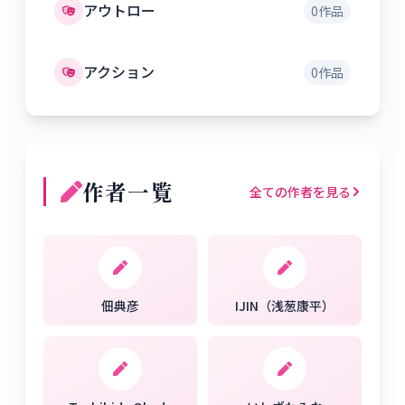
アウトロー
0
作品
アクション
0
作品
作者一覧
全ての作者を見る
佃典彦
IJIN（浅葱康平）