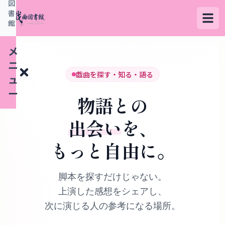
図
書
館
メ
ニ
戯曲を探す・知る・語る
ュ
ー
物語との
出会い
を、
検
もっと自由に。
索
す
る
脚本を探すだけじゃない。
上演した感想をシェアし、
デ
次に演じる人の参考になる場所。
ー