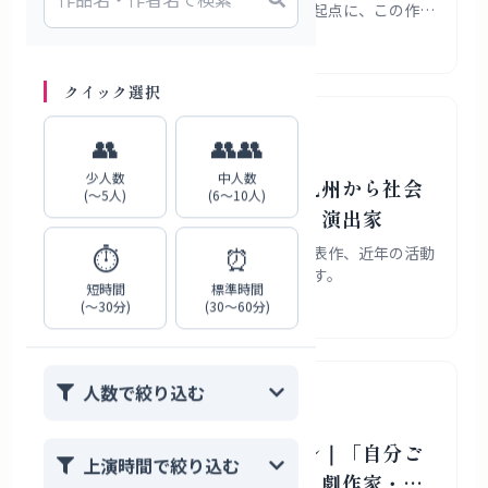
された通し狂言『仮名手本忠臣蔵』を起点に、この作品
がなぜ日本演劇の基準点であり続けるのか、なぜ“通
2026年8月3日
し”上演が特別なのか、そして『四谷怪談』や『盟三五
大切』へ連なる忠臣蔵世界の広がりまで掘り下げます。
クイック選択
泊篤志
劇作家
演出家
👥
👥👥
少人数
中人数
泊篤志プロフィール｜北九州から社会
(〜5人)
(6〜10人)
と非日常をつなぐ劇作家・演出家
⏱️
⏰
泊篤志さんの経歴、作風、受賞歴、代表作、近年の活動
を敬体で整理したプロフィール記事です。
短時間
標準時間
(〜30分)
(30〜60分)
2026年8月3日
人数で絞り込む
ペヤンヌマキ
劇作家
演出家
ペヤンヌマキプロフィール｜「自分ご
上演時間で絞り込む
と」から女性と社会を描く劇作家・演