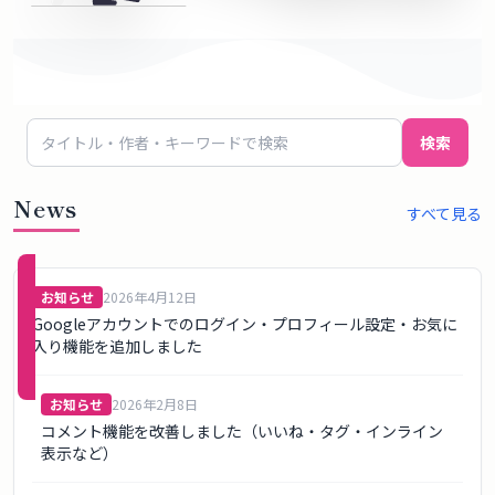
概
要
ロ
検索
グ
イ
News
すべて見る
ン
新規
お知らせ
2026年4月12日
登録
Googleアカウントでのログイン・プロフィール設定・お気に
（無
入り機能を追加しました
料）
お知らせ
2026年2月8日
コメント機能を改善しました（いいね・タグ・インライン
表示など）