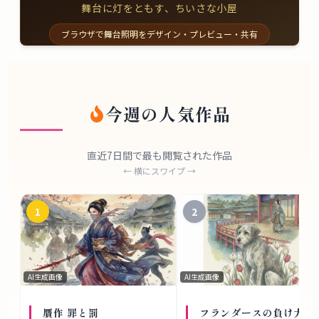
舞台に灯をともす、ちいさな小屋
ブラウザで舞台照明をデザイン・プレビュー・共有
今週の人気作品
直近7日間で最も閲覧された作品
← 横にスワイプ →
1
2
AI生成画像
AI生成画像
贋作 罪と罰
フランダースの負け犬